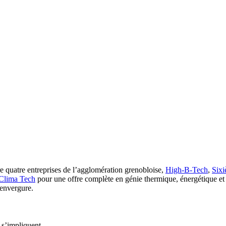
e quatre entreprises de l’agglomération grenobloise,
High-B-Tech
,
Sixi
Clima Tech
pour une offre complète en génie thermique, énergétique et
’envergure.
 s’impliquent